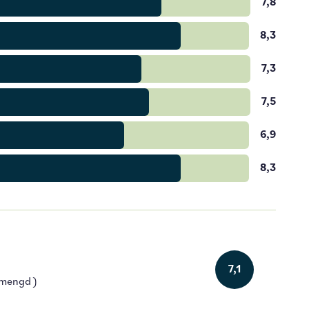
7,8
8,3
7,3
7,5
6,9
8,3
7,1
emengd )