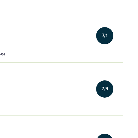
7,1
tig
7,9