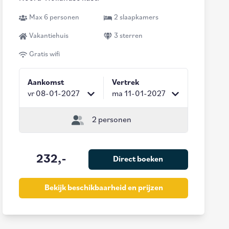
Max 6 personen
2 slaapkamers
Vakantiehuis
3 sterren
Gratis wifi
Aankomst
Vertrek
vr 08-01-2027
ma 11-01-2027
2 personen
232,-
Direct boeken
Bekijk beschikbaarheid en prijzen