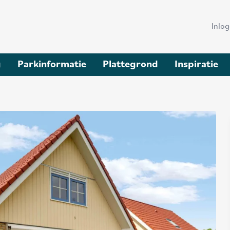
Hea
Inlo
me
g
Parkinformatie
Plattegrond
Inspiratie