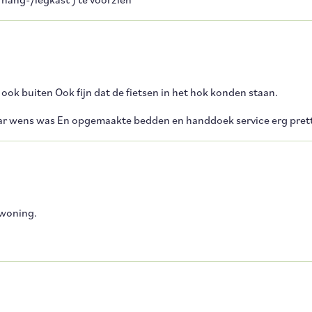
 hang-/legkast ) te voorzien
k buiten Ook fijn dat de fietsen in het hok konden staan.
s naar wens was En opgemaakte bedden en handdoek service erg pret
 woning.