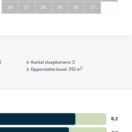
26
27
28
29
30
31
6
Aantal slaapkamers: 2
2
Oppervlakte kavel: 312 m
8,2