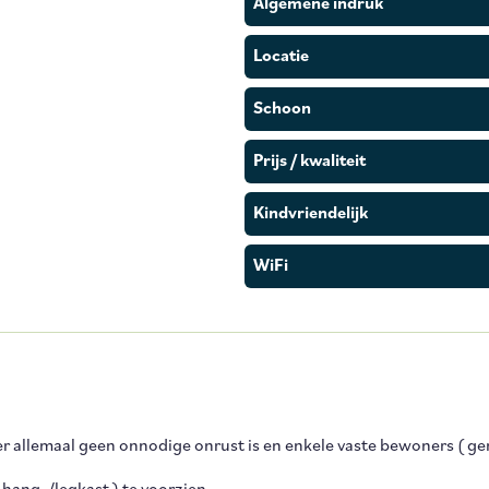
Algemene indruk
Locatie
Schoon
Prijs / kwaliteit
Kindvriendelijk
WiFi
er allemaal geen onnodige onrust is en enkele vaste bewoners ( g