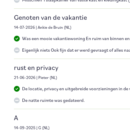
Misschien 1 slaapkamer van vaste kast en kledingkast (
Genoten van de vakantie
14-07-2026
|
Ankie de Bruin
(
NL
)
Was een mooie vakantiewoning En ruim van binnen en oo
Eigenlijk niets Ook fijn dat er werd gevraagt of alle
rust en privacy
21-06-2026
|
Pieter
(
NL
)
De locatie, privacy en uitgebreide voorzieningen in de
De natte ruimte was gedateerd.
A
14-09-2025
|
G
(
NL
)