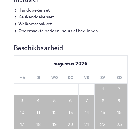
Inclusief
Handdoekenset
Keukendoekenset
Welkomstpakket
Opgemaakte bedden inclusief bedlinnen
Beschikbaarheid
augustus
2026
MA
DI
WO
DO
VR
ZA
ZO
1
2
3
4
5
6
7
8
9
10
11
12
13
14
15
16
17
18
19
20
21
22
23