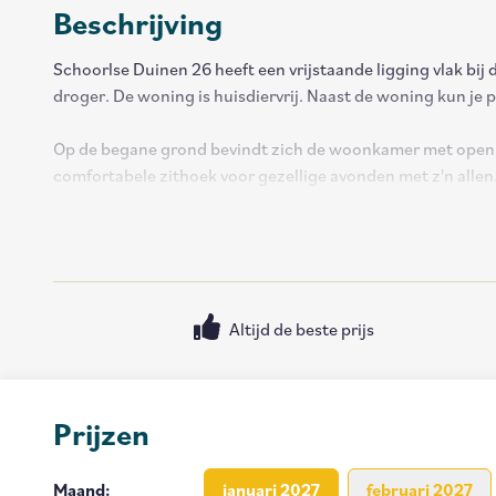
Beschrijving
Schoorlse Duinen 26 heeft een vrijstaande ligging vlak bij 
droger. De woning is huisdiervrij. Naast de woning kun je 
Op de begane grond bevindt zich de woonkamer met open 
comfortabele zithoek voor gezellige avonden met z'n allen.
toilet.
De twee slaapkamers bevinden zich op de eerste verdiepin
twee eenpersoonsboxsprings. Ook is er een apart toilet b
Altijd de beste prijs
De openslaande deuren in de woonkamer bieden toegang tot e
Prijzen
Maand
:
januari 2027
februari 2027