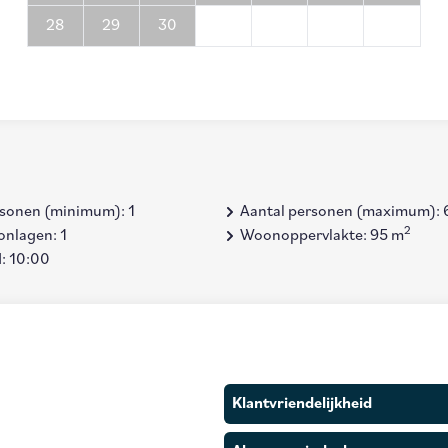
28
29
30
rsonen (minimum): 1
Aantal personen (maximum): 
2
onlagen: 1
Woonoppervlakte: 95 m
d: 10:00
Klantvriendelijkheid