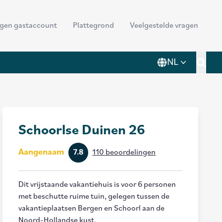
der
ggen gastaccount
Plattegrond
Veelgestelde vragen
nu
NL
Toggl
Schoorlse Duinen 26
Aangenaam
7.8
110 beoordelingen
Dit vrijstaande vakantiehuis is voor 6 personen
met beschutte ruime tuin, gelegen tussen de
vakantieplaatsen Bergen en Schoorl aan de
Noord-Hollandse kust.