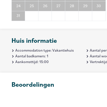
24
25
26
27
28
29
30
31
Huis informatie
Accommodation type: Vakantiehuis
Aantal pe
Aantal badkamers: 1
Aantal wo
Aankomsttijd: 15:00
Vertrektij
Beoordelingen