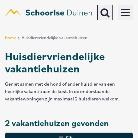
Overslaan
en
naar
Toggle search b
de
algemene
Home
Huisdiervriendelijke vakantiehuizen
Breadcrumb
inhoud
gaan
Huisdiervriendelijke
vakantiehuizen
Geniet samen met de hond of ander huisdier van een
heerlijke vakantie aan de kust. In de onderstaande
vakantiewoningen zijn maximaal 2 huisdieren welkom.
2 vakantiehuizen gevonden