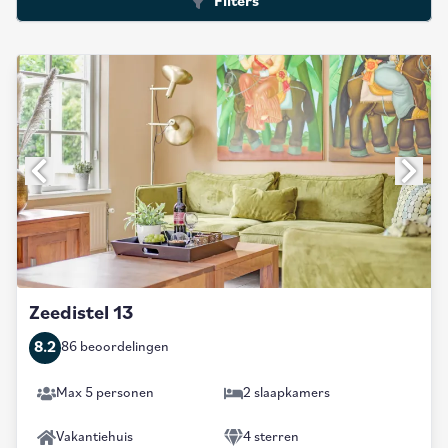
Filters
Zeedistel 13
8.2
86 beoordelingen
Max 5 personen
2 slaapkamers
Vakantiehuis
4 sterren