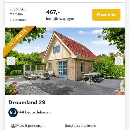
vr 30 okt.
-
467,-
ma 2 nov.
Meer info
Incl. alle toeslagen
2 personen
LAST MINUTE
Droomland 29
8.3
144 beoordelingen
Max 6 personen
3 slaapkamers