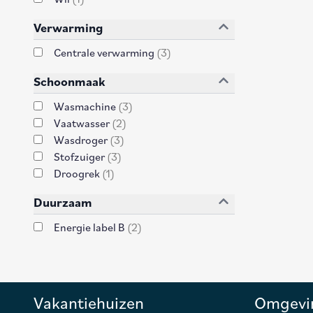
Wii
(
1
)
Verwarming
Centrale verwarming
(
3
)
Schoonmaak
Wasmachine
(
3
)
Vaatwasser
(
2
)
Wasdroger
(
3
)
Stofzuiger
(
3
)
Droogrek
(
1
)
Duurzaam
Energie label B
(
2
)
Vakantiehuizen
Omgevi