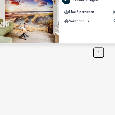
8.1
49 beoordelingen
Max 6 personen
Vakantiehuis
1