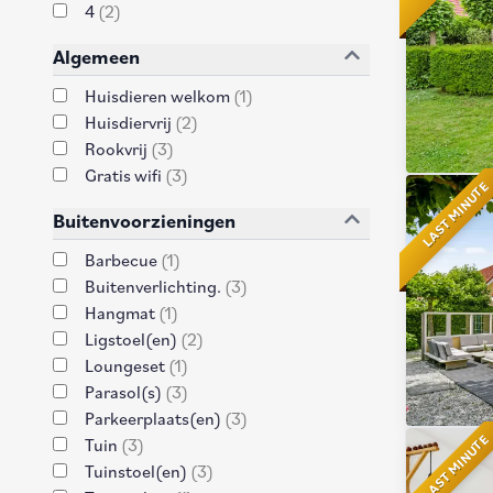
4
(
2
)
Algemeen
Huisdieren welkom
(
1
)
Huisdiervrij
(
2
)
Rookvrij
(
3
)
Gratis wifi
(
3
)
LAST MINUTE
Buitenvoorzieningen
Barbecue
(
1
)
Buitenverlichting.
(
3
)
Hangmat
(
1
)
Ligstoel(en)
(
2
)
Loungeset
(
1
)
Parasol(s)
(
3
)
Parkeerplaats(en)
(
3
)
LAST MINUTE
Tuin
(
3
)
Tuinstoel(en)
(
3
)