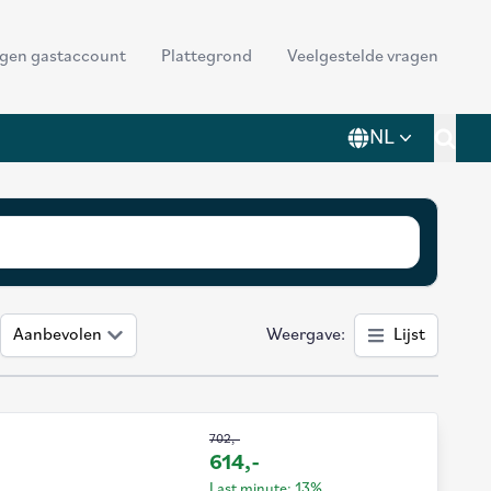
der
ggen gastaccount
Plattegrond
Veelgestelde vragen
nu
NL
Toggl
Aanbevolen
Weergave
:
Lijst
702,-
614,-
Last minute: 13%