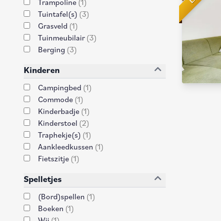
Trampoline
(
1
)
Tuintafel(s)
(
3
)
Grasveld
(
1
)
Tuinmeubilair
(
3
)
Berging
(
3
)
Kinderen
Campingbed
(
1
)
Commode
(
1
)
Kinderbadje
(
1
)
Kinderstoel
(
2
)
Traphekje(s)
(
1
)
Aankleedkussen
(
1
)
Fietszitje
(
1
)
Spelletjes
(Bord)spellen
(
1
)
Boeken
(
1
)