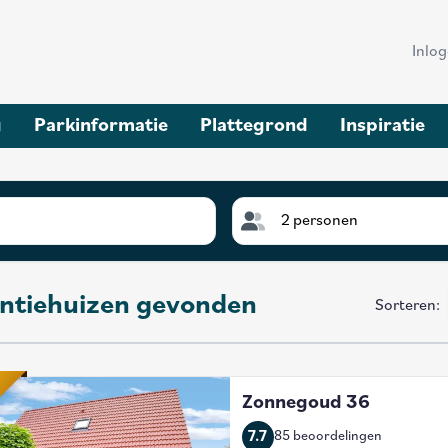
Hea
Inlo
me
g
Parkinformatie
Plattegrond
Inspiratie
2 personen
antiehuizen gevonden
Sorteren
:
Zonnegoud 36
7.7
85 beoordelingen