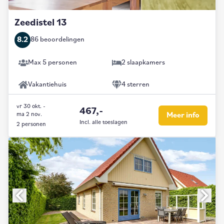
Zeedistel 13
8.2
86 beoordelingen
Max 5 personen
2 slaapkamers
Vakantiehuis
4 sterren
vr 30 okt.
-
467,-
ma 2 nov.
Meer info
Incl. alle toeslagen
2 personen