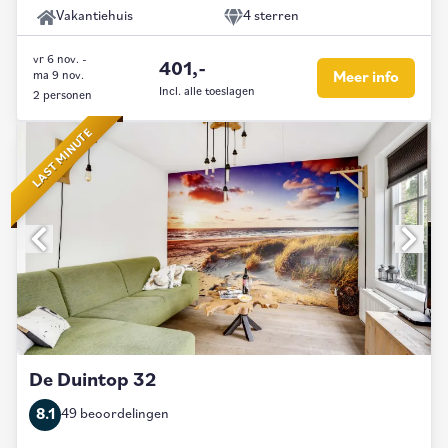
Vakantiehuis
4 sterren
vr 6 nov.
-
401,-
ma 9 nov.
Meer info
Incl. alle toeslagen
2 personen
LAST MINUTE
De Duintop 32
8.1
49 beoordelingen