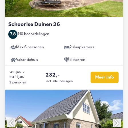
Schoorlse Duinen 26
7.8
110 beoordelingen
Max 6 personen
2 slaapkamers
Vakantiehuis
3 sterren
vr 8 jan.
-
232,-
ma 11 jan.
Meer info
Incl. alle toeslagen
2 personen