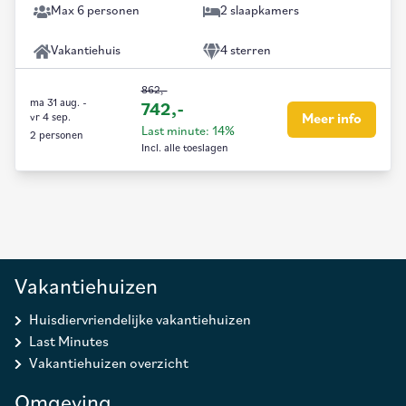
Max 6 personen
2 slaapkamers
Vakantiehuis
4 sterren
862,-
ma 31 aug.
-
742,-
vr 4 sep.
Meer info
Last minute: 14%
2 personen
Incl. alle toeslagen
Vakantiehuizen
Huisdiervriendelijke vakantiehuizen
Last Minutes
Vakantiehuizen overzicht
Omgeving