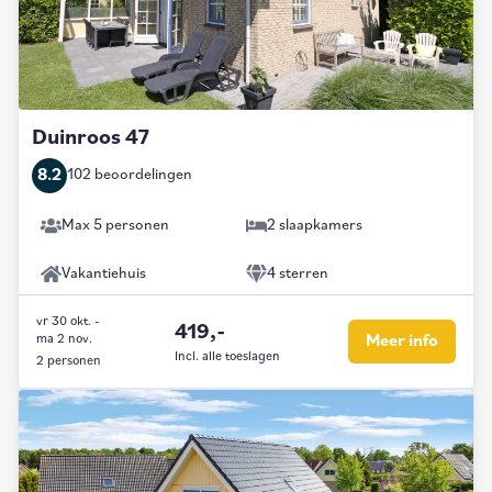
Duinroos 47
8.2
102 beoordelingen
Max 5 personen
2 slaapkamers
Vakantiehuis
4 sterren
vr 30 okt.
-
419,-
ma 2 nov.
Meer info
Incl. alle toeslagen
2 personen