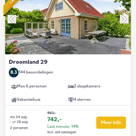
Droomland 29
8.3
144 beoordelingen
Max 6 personen
3 slaapkamers
Vakantiehuis
4 sterren
862,-
ma 24 aug.
742,-
-
vr 28 aug.
Meer info
Last minute: 14%
2 personen
Incl. alle toeslagen