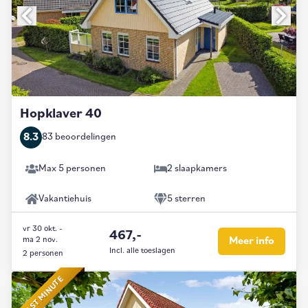
Hopklaver 40
8.3
83 beoordelingen
Max 5 personen
2 slaapkamers
Vakantiehuis
5 sterren
vr 30 okt.
-
467,-
ma 2 nov.
Meer info
Incl. alle toeslagen
2 personen
LAST MINUTE