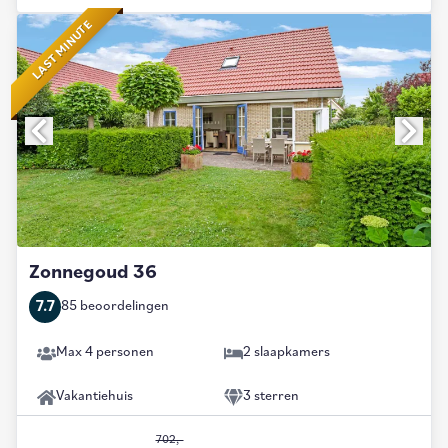
LAST MINUTE
Zonnegoud 36
7.7
85 beoordelingen
Max 4 personen
2 slaapkamers
Vakantiehuis
3 sterren
702,-