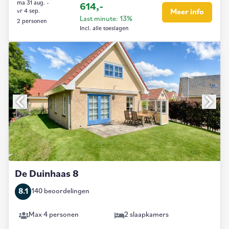
ma 31 aug.
-
614,-
vr 4 sep.
Meer info
Last minute: 13%
2 personen
Incl. alle toeslagen
De Duinhaas 8
8.1
140 beoordelingen
Max 4 personen
2 slaapkamers