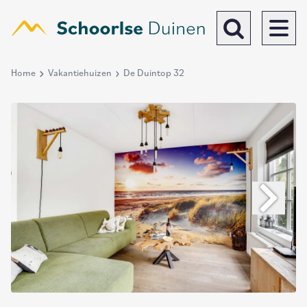
Overslaan
en
naar
Toggle search b
de
algemene
Home
Vakantiehuizen
De Duintop 32
Breadcrumb
inhoud
gaan