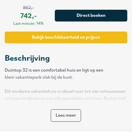
862,-
742,-
Direct boeken
Last minute: 14%
Bekijk beschikbaarheid en prijzen
Beschrijving
Duintop 32 is een comfortabel huis en ligt op een
klein vakantiepark vlak bij de kust.
Dit moderne vakantiehuis is ideaal voor tot vier volwassenen
en twee kinderen en van alle gemakken voorzien. Buiten tref
je een heerlijk zonneterras met tuinmeubilair, gelegen aan
een zeer ruime tuin compleet met ingegraafde trampoline.
Lees meer
Hier kun je heerlijk genieten van het weer en de rust.