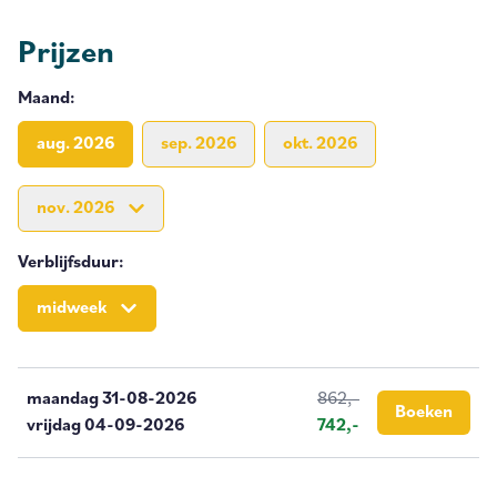
Binnen vind je een L-vormige woonkamer met open keuken.
In de keuken zijn voorzieningen aanwezig zoals een
Prijzen
vaatwasser, combimagnetron en Nespresso-machine. In de
hal op de begane grond vind je de badkamer met douche,
Maand
:
toilet, wasmachine en droger.
aug. 2026
sep. 2026
okt. 2026
Op de eerste verdieping bevinden zich de twee slaapkamers.
De eerste slaapkamer heeft een tweepersoonsbed en een
nov. 2026
ruime opbergkast. De tweede slaapkamer is ingericht met
twee nieuwe eenpersoonsbedden (extra lang) met elk een
Verblijfsduur
:
onderschuifbed ingericht. Een van de slaapkamers heeft een
flatscreen-tv. Op deze verdieping vind je ook
midweek
het tweede toilet.
Het huis beschikt over een eigen parkeerplaats. De hele
maandag 31-08-2026
862,-
accommodatie is voorzien van snelle wifi en huisdier vrij.
Boeken
vrijdag 04-09-2026
742,-