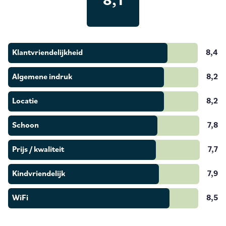
8,1
Klantvriendelijkheid
8,4
Algemene indruk
8,2
Locatie
8,2
Schoon
7,8
Prijs / kwaliteit
7,7
Kindvriendelijk
7,9
WiFi
8,5