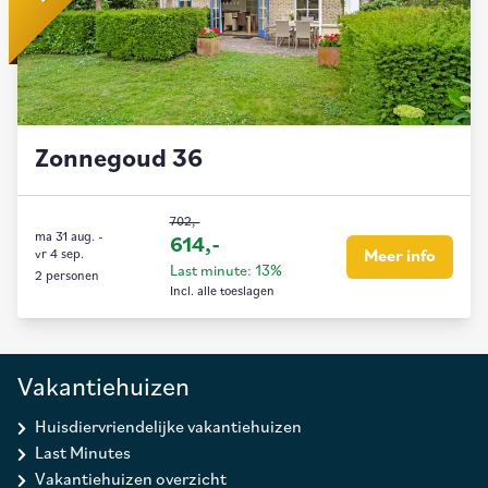
Zonnegoud 36
702,-
ma 31 aug.
-
614,-
vr 4 sep.
Meer info
Last minute: 13%
2 personen
Incl. alle toeslagen
Vakantiehuizen
Huisdiervriendelijke vakantiehuizen
Last Minutes
Vakantiehuizen overzicht