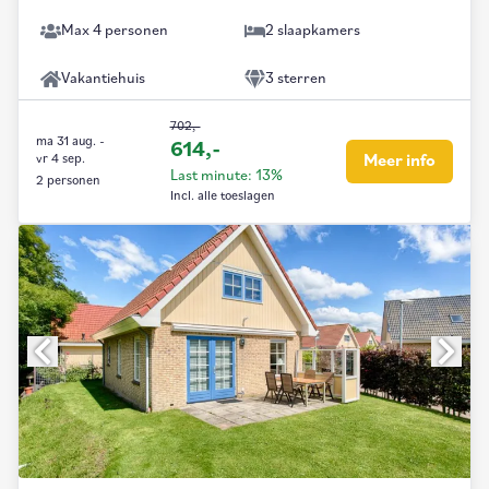
Max 4 personen
2 slaapkamers
Vakantiehuis
3 sterren
702,-
ma 31 aug.
-
614,-
vr 4 sep.
Meer info
Last minute: 13%
2 personen
Incl. alle toeslagen