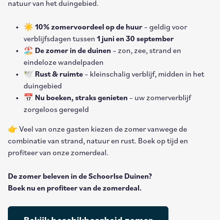
natuur van het duingebied.
☀️
10% zomervoordeel op de huur
– geldig voor
verblijfsdagen tussen
1 juni en 30 september
🏖️
De zomer in de duinen
– zon, zee, strand en
eindeloze wandelpaden
🕊️
Rust & ruimte
– kleinschalig verblijf, midden in het
duingebied
📅
Nu boeken, straks genieten
– uw zomerverblijf
zorgeloos geregeld
👉 Veel van onze gasten kiezen de zomer vanwege de
combinatie van strand, natuur en rust. Boek op tijd en
profiteer van onze zomerdeal.
De zomer beleven in de Schoorlse Duinen?
Boek nu en profiteer van de zomerdeal.