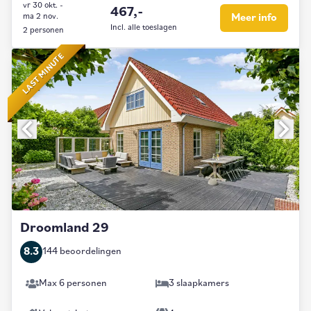
vr 30 okt.
-
467,-
ma 2 nov.
Meer info
Incl. alle toeslagen
2 personen
LAST MINUTE
Droomland 29
8.3
144 beoordelingen
Max 6 personen
3 slaapkamers