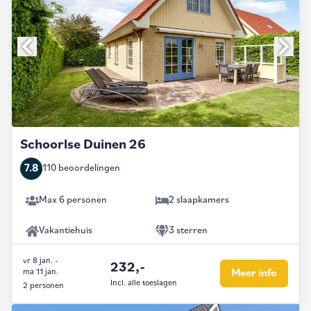
Schoorlse Duinen 26
7.8
110 beoordelingen
Max 6 personen
2 slaapkamers
Vakantiehuis
3 sterren
vr 8 jan.
-
232,-
ma 11 jan.
Meer info
Incl. alle toeslagen
2 personen