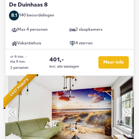
De Duinhaas 8
8.1
140 beoordelingen
Max 4 personen
2 slaapkamers
Vakantiehuis
4 sterren
vr 6 nov.
-
401,-
ma 9 nov.
Meer info
Incl. alle toeslagen
2 personen
LAST MINUTE