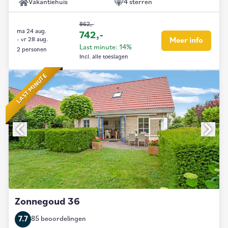
Vakantiehuis
4 sterren
862,-
ma 24 aug.
742,-
-
vr 28 aug.
Meer info
Last minute: 14%
2 personen
Incl. alle toeslagen
LAST MINUTE
Zonnegoud 36
7.7
85 beoordelingen