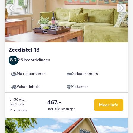
Zeedistel 13
8.2
86 beoordelingen
Max 5 personen
2 slaapkamers
Vakantiehuis
4 sterren
vr 30 okt.
-
467,-
ma 2 nov.
Meer info
Incl. alle toeslagen
2 personen