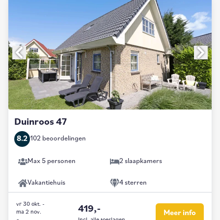
Duinroos 47
8.2
102 beoordelingen
Max 5 personen
2 slaapkamers
Vakantiehuis
4 sterren
vr 30 okt.
-
419,-
ma 2 nov.
Meer info
Incl. alle toeslagen