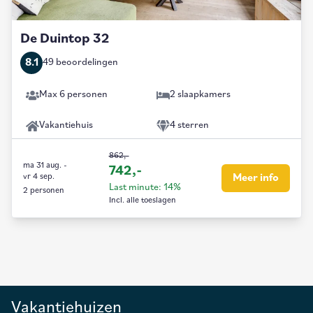
De Duintop 32
8.1
49 beoordelingen
Max 6 personen
2 slaapkamers
Vakantiehuis
4 sterren
862,-
ma 31 aug.
-
742,-
vr 4 sep.
Meer info
Last minute: 14%
2 personen
Incl. alle toeslagen
Vakantiehuizen