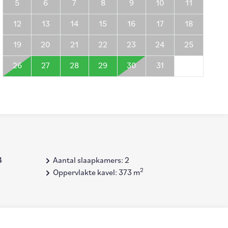
5
6
7
8
9
10
11
12
13
14
15
16
17
18
19
20
21
22
23
24
25
26
27
28
29
30
31
4
Aantal slaapkamers: 2
2
Oppervlakte kavel: 373 m