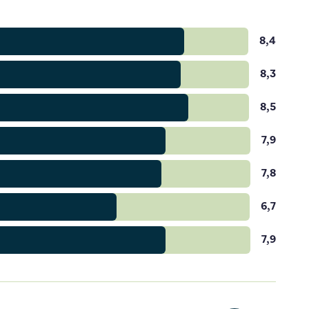
8,4
8,3
8,5
7,9
7,8
6,7
7,9