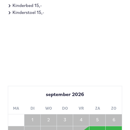
Kinderbed 15,-
Kinderstoel 15,-
september
2026
MA
DI
WO
DO
VR
ZA
ZO
1
2
3
4
5
6