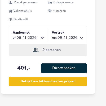
Max 4 personen
2 slaapkamers
Vakantiehuis
4 sterren
Gratis wifi
Aankomst
Vertrek
vr 06-11-2026
ma 09-11-2026
2 personen
401,-
Direct boeken
Bekijk beschikbaarheid en prijzen