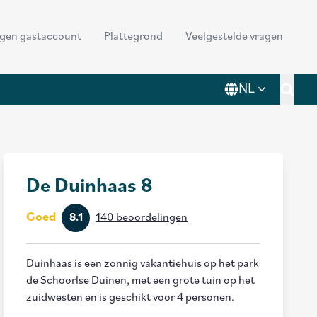
der
ggen gastaccount
Plattegrond
Veelgestelde vragen
nu
NL
Toggl
De Duinhaas 8
Goed
8.1
140 beoordelingen
Duinhaas is een zonnig vakantiehuis op het park
de Schoorlse Duinen, met een grote tuin op het
zuidwesten en is geschikt voor 4 personen.