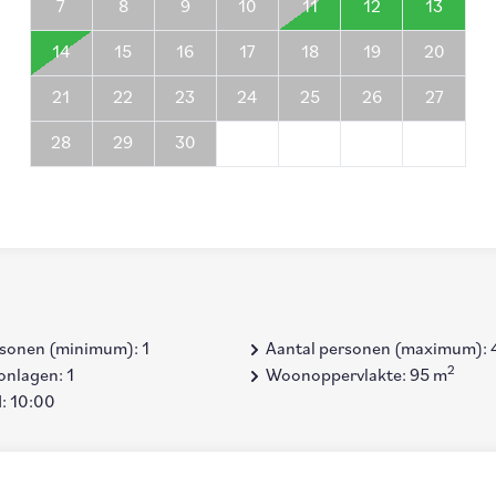
7
8
9
10
11
12
13
14
15
16
17
18
19
20
21
22
23
24
25
26
27
28
29
30
rsonen (minimum): 1
Aantal personen (maximum): 
2
onlagen: 1
Woonoppervlakte: 95 m
d: 10:00