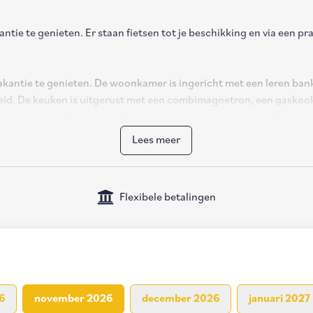
ntie te genieten. Er staan fietsen tot je beschikking en via een p
akantie te genieten. De woonkamer is ingericht met een leren bank
heid. De keuken is uitgerust met een combimagnetron, een gaskoo
 vier stoelen. De vloer heeft een klassiek visgraatpatroon. Teven
Lees meer
ondergebracht.
Flexibele betalingen
die ieder beschikken over twee boxspringbedden. Op deze verdiepi
6
november 2026
december 2026
januari 2027