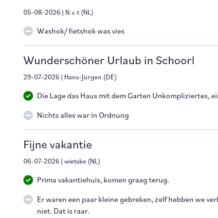
05-08-2026
|
N.v.t
(
NL
)
Washok/ fietshok was vies
Wunderschöner Urlaub in Schoorl
29-07-2026
|
Hans-Jürgen
(
DE
)
Die Lage das Haus mit dem Garten Unkompliziertes, e
Nichts alles war in Ordnung
Fijne vakantie
06-07-2026
|
wietske
(
NL
)
Prima vakantiehuis, komen graag terug.
Er waren een paar kleine gebreken, zelf hebben we ve
niet. Dat is raar.