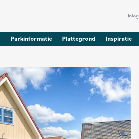
Hea
Inlo
me
g
Parkinformatie
Plattegrond
Inspiratie