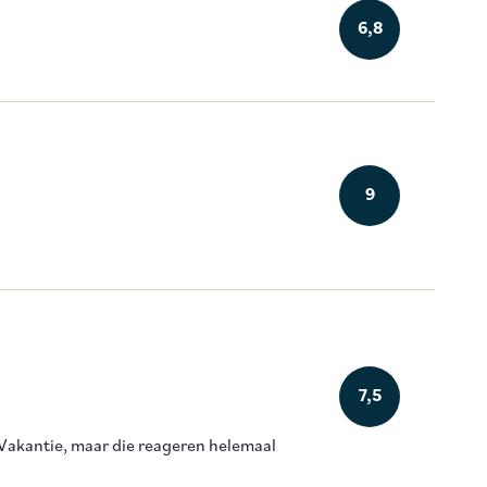
6,8
9
7,5
Vakantie, maar die reageren helemaal