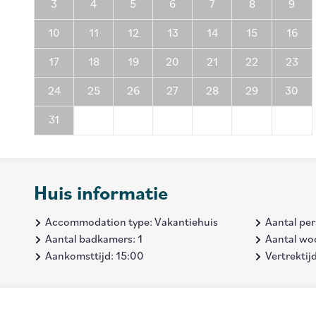
3
4
5
6
7
8
9
10
11
12
13
14
15
16
17
18
19
20
21
22
23
24
25
26
27
28
29
30
31
Huis informatie
Accommodation type: Vakantiehuis
Aantal pe
Aantal badkamers: 1
Aantal wo
Aankomsttijd: 15:00
Vertrektij