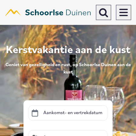
Overslaan
en
naar
Toggle search b
de
algemene
inhoud
gaan
Kerstvakantie aan de kust
Geniet van gezelligheid en rust, op Schoorlse Duinen aan de
kust
Aankomst- en vertrekdatum