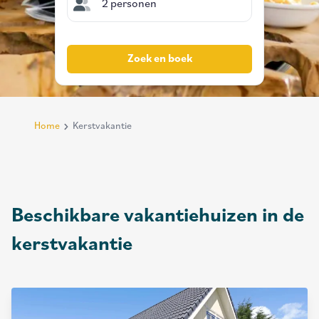
2 personen
Zoek en boek
Home
Kerstvakantie
Breadcrumb
Beschikbare vakantiehuizen in de
kerstvakantie