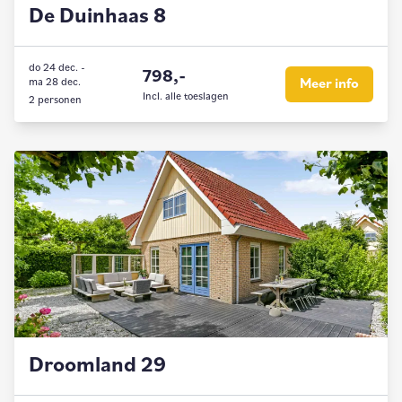
De Duinhaas 8
do 24 dec.
-
798,-
ma 28 dec.
Meer info
Incl. alle toeslagen
2 personen
Droomland 29