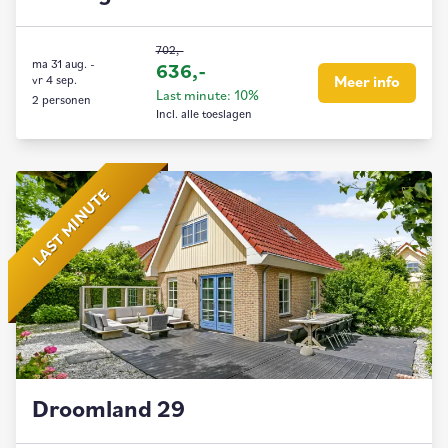
702,-
ma 31 aug.
-
636,-
vr 4 sep.
Meer info
Last minute: 10%
2 personen
Incl. alle toeslagen
LAST MINUTE
Droomland 29