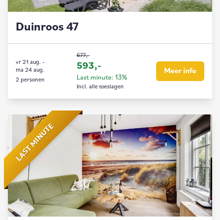
Duinroos 47
677,-
vr 21 aug.
-
593,-
ma 24 aug.
Meer info
Last minute: 13%
2 personen
Incl. alle toeslagen
LAST MINUTE