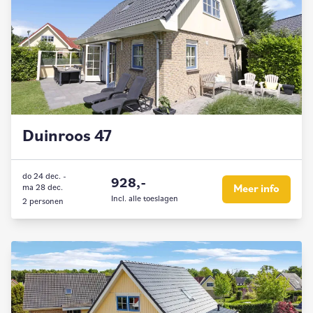
Duinroos 47
do 24 dec.
-
928,-
ma 28 dec.
Meer info
Incl. alle toeslagen
2 personen