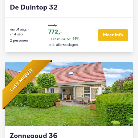
De Duintop 32
862,-
ma 31 aug.
-
772,-
vr 4 sep.
Meer info
Last minute: 11%
2 personen
Incl. alle toeslagen
LAST MINUTE
Zonnegoud 36