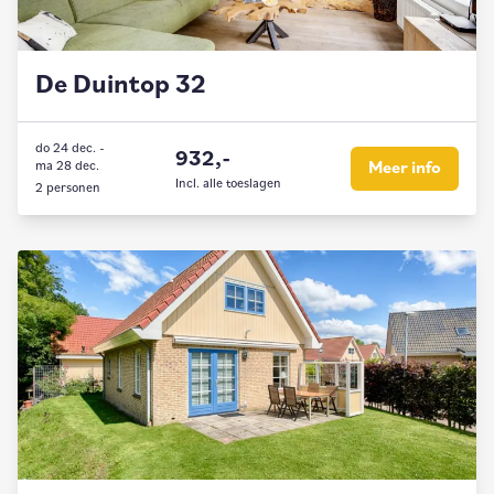
De Duintop 32
do 24 dec.
-
932,-
ma 28 dec.
Meer info
Incl. alle toeslagen
2 personen