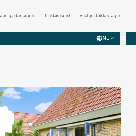
der
ggen gastaccount
Plattegrond
Veelgestelde vragen
nu
NL
Toggl