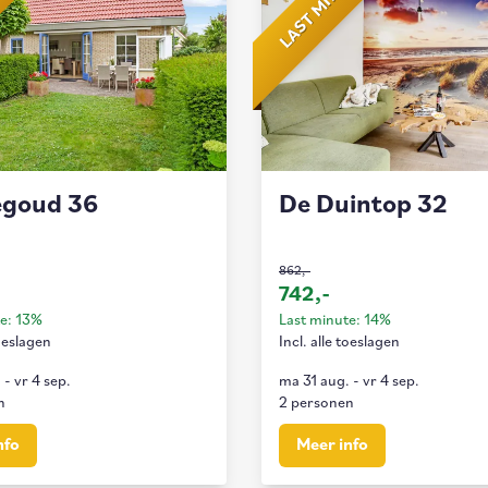
UTE
LAST MINUTE
egoud 36
De Duintop 32
862,-
742,-
te: 13%
Last minute: 14%
toeslagen
Incl. alle toeslagen
.
-
vr 4 sep.
ma 31 aug.
-
vr 4 sep.
n
2 personen
nfo
Meer info