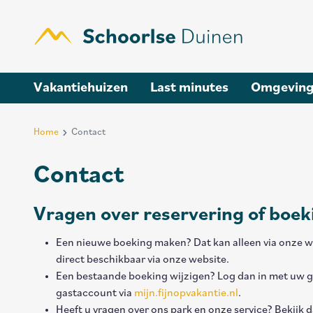
Overslaan
en
naar
de
algemene
Main
Vakantiehuizen
Last minutes
Omgevin
inhoud
gaan
navigation
Home
Contact
Breadcrumb
Contact
Vragen over reservering of boek
Een nieuwe boeking maken? Dat kan alleen via onze we
direct beschikbaar via onze website.
Een bestaande boeking wijzigen? Log dan in met uw 
gastaccount via
mijn.fijnopvakantie.nl
.
Heeft u vragen over ons park en onze service? Bekijk 