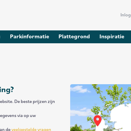
Hea
Inlo
me
g
Parkinformatie
Plattegrond
Inspiratie
ing?
bsite. De beste prijzen zijn
gegevens via op uw
dan de
veelgestelde vragen