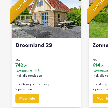
LAST MINUTE
LAST MIN
Droomland 29
Zonn
862,-
702,-
742,-
614,-
Last minute: 14%
Last minu
Incl. alle toeslagen
Incl. alle 
ma 24 aug.
-
vr 28 aug.
ma 31 aug
2 personen
2 persone
Meer info
Meer i